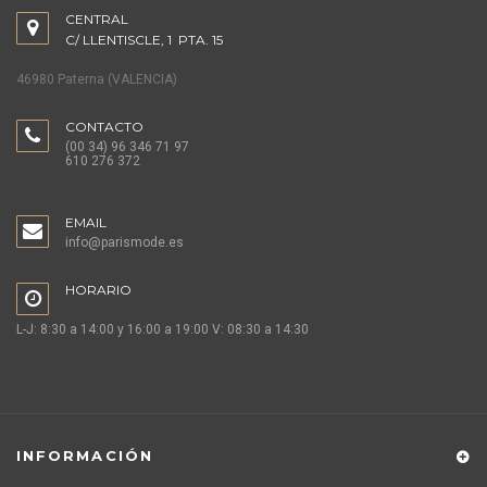
CENTRAL
C/ LLENTISCLE, 1 PTA. 15
46980 Paterna (VALENCIA)
CONTACTO
(00 34) 96 346 71 97
610 276 372
EMAIL
info@parismode.es
HORARIO
L-J: 8:30 a 14:00 y 16:00 a 19:00 V: 08:30 a 14:30
INFORMACIÓN