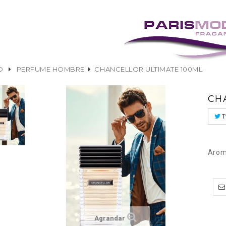
O
PERFUME HOMBRE
CHANCELLOR ULTIMATE 100ML
CH
T
Arom
Agrandar