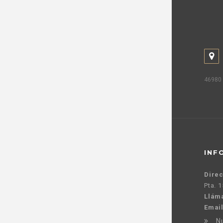
46980 
INF
Direc
Pta. 
Llám
Email
N