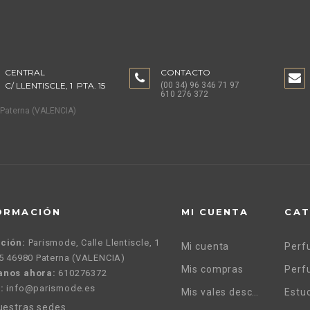
CENTRAL
CONTACTO
C/ LLENTISCLE, 1 PTA. 15
(00 34) 96 346 71 97
610 276 372
Paterna (VALENCIA)
ORMACIÓN
MI CUENTA
CAT
ción:
Parismode, Calle Llentiscle, 1
Mi cuenta
15 46980 Paterna (VALENCIA)
Mis compras
Perf
anos ahora:
610276372
:
info@parismode.es
Mis vales descuento
Estu
uestras sedes