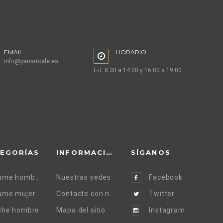
EMAIL
HORARIO
info@parismode.es
L-J: 8:30 a 14:00 y 16:00 a 19:00 V: 08:30 a 14:30
EGORÍAS
INFORMACIÓN
SÍGANOS
Perfume hombre
Nuestras sedes
Facebook
ume mujer
Contacte con nosotros
Twitter
che hombre
Mapa del sitio
Instagram